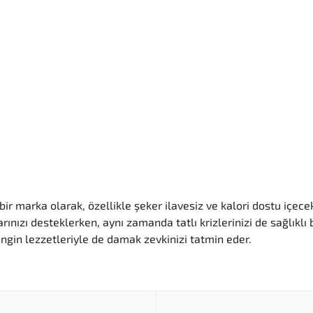
ir marka olarak, özellikle şeker ilavesiz ve kalori dostu içecek
rınızı desteklerken, aynı zamanda tatlı krizlerinizi de sağlıklı
ngin lezzetleriyle de damak zevkinizi tatmin eder.
 olarak doğal alternatifler kullanarak şeker ihtiyacınızı karşı
trol altında tutmanıza yardımcı olur.