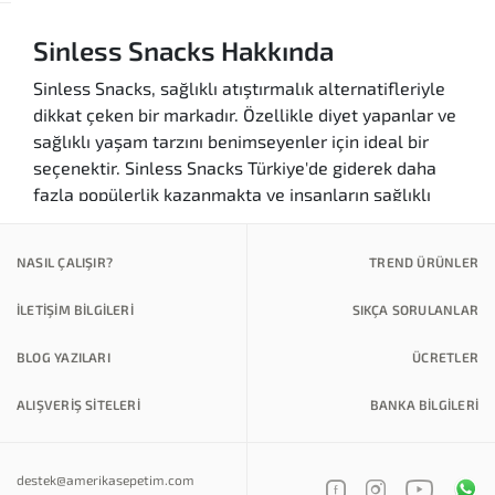
Sinless Snacks Hakkında
Sinless Snacks, sağlıklı atıştırmalık alternatifleriyle
dikkat çeken bir markadır. Özellikle diyet yapanlar ve
sağlıklı yaşam tarzını benimseyenler için ideal bir
seçenektir. Sinless Snacks Türkiye'de giderek daha
fazla popülerlik kazanmakta ve insanların sağlıklı
beslenme hedeflerine ulaşmalarına yardımcı
olmaktadır. Markanın en çok tercih edilen ürünleri
NASIL ÇALIŞIR?
TREND ÜRÜNLER
arasında düşük kalorili atıştırmalıklar, glütensiz
seçenekler ve protein barları bulunmaktadır.
İLETİŞİM BİLGİLERİ
SIKÇA SORULANLAR
Sinless Snacks ürünlerinin en önemli özelliklerinden
BLOG YAZILARI
ÜCRETLER
biri, tat ve lezzetten ödün vermeden sağlıklı içerikler
sunmasıdır. Bu sayede, sağlıklı beslenmek isteyenler
ALIŞVERİŞ SİTELERİ
BANKA BILGILERI
için hem lezzetli hem de besleyici atıştırmalıklar elde
etmek mümkün olmaktadır. Markanın ürünleri,
yüksek kaliteli malzemeler kullanılarak
destek@amerikasepetim.com