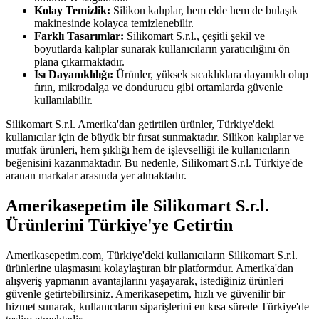
Kolay Temizlik:
Silikon kalıplar, hem elde hem de bulaşık
makinesinde kolayca temizlenebilir.
Farklı Tasarımlar:
Silikomart S.r.l., çeşitli şekil ve
boyutlarda kalıplar sunarak kullanıcıların yaratıcılığını ön
plana çıkarmaktadır.
Isı Dayanıklılığı:
Ürünler, yüksek sıcaklıklara dayanıklı olup
fırın, mikrodalga ve dondurucu gibi ortamlarda güvenle
kullanılabilir.
Silikomart S.r.l. Amerika'dan getirtilen ürünler, Türkiye'deki
kullanıcılar için de büyük bir fırsat sunmaktadır. Silikon kalıplar ve
mutfak ürünleri, hem şıklığı hem de işlevselliği ile kullanıcıların
beğenisini kazanmaktadır. Bu nedenle, Silikomart S.r.l. Türkiye'de
aranan markalar arasında yer almaktadır.
Amerikasepetim ile Silikomart S.r.l.
Ürünlerini Türkiye'ye Getirtin
Amerikasepetim.com, Türkiye'deki kullanıcıların Silikomart S.r.l.
ürünlerine ulaşmasını kolaylaştıran bir platformdur. Amerika'dan
alışveriş yapmanın avantajlarını yaşayarak, istediğiniz ürünleri
güvenle getirtebilirsiniz. Amerikasepetim, hızlı ve güvenilir bir
hizmet sunarak, kullanıcıların siparişlerini en kısa sürede Türkiye'de