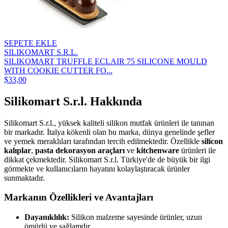
SEPETE EKLE
SILIKOMART S.R.L.
SILIKOMART TRUFFLE ECLAIR 75 SILICONE MOULD
WITH COOKIE CUTTER FO...
$33,00
Silikomart S.r.l. Hakkında
Silikomart S.r.l., yüksek kaliteli silikon mutfak ürünleri ile tanınan
bir markadır. İtalya kökenli olan bu marka, dünya genelinde şefler
ve yemek meraklıları tarafından tercih edilmektedir. Özellikle
silicon
kalıplar
,
pasta dekorasyon araçları
ve
kitchenware
ürünleri ile
dikkat çekmektedir. Silikomart S.r.l. Türkiye'de de büyük bir ilgi
görmekte ve kullanıcıların hayatını kolaylaştıracak ürünler
sunmaktadır.
Markanın Özellikleri ve Avantajları
Dayanıklılık:
Silikon malzeme sayesinde ürünler, uzun
ömürlü ve sağlamdır.