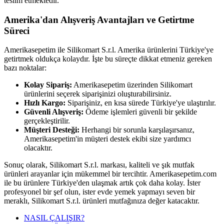
teslim etmektedir.
Amerika'dan Alışveriş Avantajları ve Getirtme
Süreci
Amerikasepetim ile Silikomart S.r.l. Amerika ürünlerini Türkiye'ye
getirtmek oldukça kolaydır. İşte bu süreçte dikkat etmeniz gereken
bazı noktalar:
Kolay Sipariş:
Amerikasepetim üzerinden Silikomart
ürünlerini seçerek siparişinizi oluşturabilirsiniz.
Hızlı Kargo:
Siparişiniz, en kısa sürede Türkiye'ye ulaştırılır.
Güvenli Alışveriş:
Ödeme işlemleri güvenli bir şekilde
gerçekleştirilir.
Müşteri Desteği:
Herhangi bir sorunla karşılaşırsanız,
Amerikasepetim'in müşteri destek ekibi size yardımcı
olacaktır.
Sonuç olarak, Silikomart S.r.l. markası, kaliteli ve şık mutfak
ürünleri arayanlar için mükemmel bir tercihtir. Amerikasepetim.com
ile bu ürünlere Türkiye'den ulaşmak artık çok daha kolay. İster
profesyonel bir şef olun, ister evde yemek yapmayı seven bir
meraklı, Silikomart S.r.l. ürünleri mutfağınıza değer katacaktır.
NASIL ÇALIŞIR?