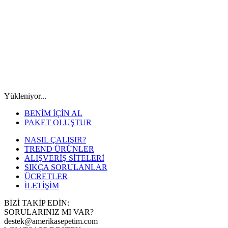
Yükleniyor...
BENİM İÇİN AL
PAKET OLUŞTUR
NASIL ÇALIŞIR?
TREND ÜRÜNLER
ALIŞVERİŞ SİTELERİ
SIKÇA SORULANLAR
ÜCRETLER
İLETİŞİM
BİZİ TAKİP EDİN:
SORULARINIZ MI VAR?
destek@amerikasepetim.com