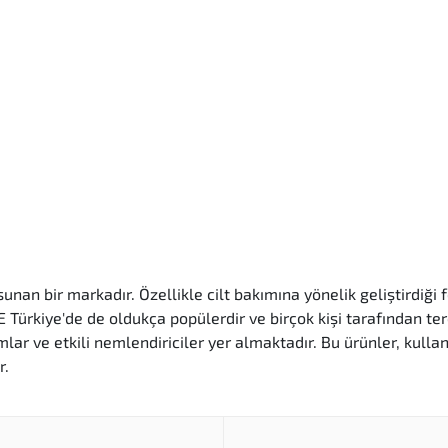
unan bir markadır. Özellikle cilt bakımına yönelik geliştirdiği
Türkiye'de de oldukça popülerdir ve birçok kişi tarafından ter
mlar ve etkili nemlendiriciler yer almaktadır. Bu ürünler, kullan
r.
arı
birlikte, yüksek kalite standartlarına sahip ürünler sunar.