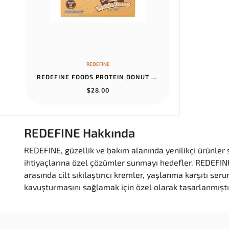
REDEFINE
REDEFINE FOODS PROTEIN DONUT - CHOCOLATE CHIP COOKIE DOUGH FLAVOR...
$28,00
REDEFINE Hakkında
REDEFINE, güzellik ve bakım alanında yenilikçi ürünler s
ihtiyaçlarına özel çözümler sunmayı hedefler. REDEFINE 
arasında cilt sıkılaştırıcı kremler, yaşlanma karşıtı seru
kavuşturmasını sağlamak için özel olarak tasarlanmıştı
REDEFINE Ürünlerinin Özellikleri ve Avantajl
Yüksek Kalite:
REDEFINE, Amerika'dan gelmesiyle 