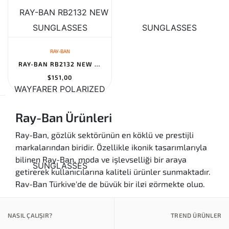
RAY-BAN
RAY-BAN RB2132 NEW WAYFARER POLARIZED SUNGLASSES
$151,00
Ray-Ban Ürünleri
Ray-Ban, gözlük sektörünün en köklü ve prestijli
markalarından biridir. Özellikle ikonik tasarımlarıyla
bilinen Ray-Ban, moda ve işlevselliği bir araya
getirerek kullanıcılarına kaliteli ürünler sunmaktadır.
Ray-Ban Türkiye'de de büyük bir ilgi görmekte olup,
her yaştan bireyin beğenisini kazanan özgün
tasarımlarıyla dikkat çekmektedir. Güneş gözlükleri
NASIL ÇALIŞIR?
TREND ÜRÜNLER
ve optik gözlükleri ile günlük kullanım için