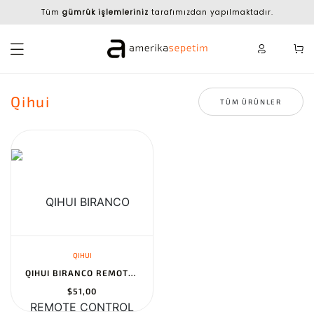
Tüm
gümrük işlemleriniz
tarafımızdan yapılmaktadır.
Qihui
TÜM ÜRÜNLER
QIHUI
QIHUI BIRANCO REMOTE CONTROL STUNT RACER BUILDING KIT - RC CAR ST...
$51,00