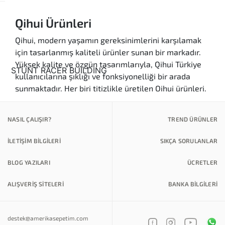
Qihui Ürünleri
Qihui, modern yaşamın gereksinimlerini karşılamak
için tasarlanmış kaliteli ürünler sunan bir markadır.
Yüksek kalite ve özgün tasarımlarıyla, Qihui Türkiye
kullanıcılarına şıklığı ve fonksiyonelliği bir arada
sunmaktadır. Her biri titizlikle üretilen Qihui ürünleri,
günlük kullanımda rahatlık sağlayan özellikleriyle
öne çıkmaktadır. Qihui Amerika'dan gelen bu özel
NASIL ÇALIŞIR?
TREND ÜRÜNLER
tasarımlar, hem estetik hem de pratik çözümler
arayanlar için idealdir.
İLETİŞİM BİLGİLERİ
SIKÇA SORULANLAR
Ürün Kategorileri
BLOG YAZILARI
ÜCRETLER
Kaliteli Ürünler:
Qihui, her zaman yüksek
standartları hedefleyerek, kullanıcılarına
ALIŞVERİŞ SİTELERİ
BANKA BILGILERI
dayanıklı ve uzun ömürlü ürünler sunmayı
amaçlar.
destek@amerikasepetim.com
Özgün Tasarımlar:
Marka, sıradanlıktan uzak,