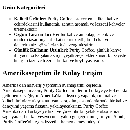
Ürün Kategorileri
Kaliteli Ürünler:
Purity Coffee, sadece en kaliteli kahve
çekirdeklerini kullanarak, zengin aromalı ve lezzetli kahveler
üretmektedir.
Özgün Tasarımlar:
Her bir kahve ambalajı, estetik ve
modern tasarımıyla dikkat çekmektedir, bu da kahve
deneyiminizi görsel olarak da zenginleştirir.
Günlük Kullanım Ürünleri:
Purity Coffee, günlük kahve
ihtiyacınızı karşılamak için çeşitli seçenekler sunar; bu sayede
her gün taze ve lezzetli bir kahve keyfi yaşarsınız.
Amerikasepetim ile Kolay Erişim
Amerika'dan alışveriş yapmanın avantajlarını keşfedin!
Amerikasepetim.com, Purity Coffee ürünlerini Türkiye'ye kolaylıkla
getirmenizi sağlıyor. Amerika'dan alışveriş yaparak, orijinal ve
kaliteli ürünlere ulaşmanın yanı sıra, dünya standartlarında bir kahve
deneyimi yaşama fırsatını yakalayacaksınız. Purity Coffee
Amerika'dan Türkiye'ye hızlı ve güvenilir bir şekilde ulaşmanızı
sağlayarak, her kahveseverin hayalini gerçeğe dönüştürüyor. Şimdi,
Purity Coffee'nin eşsiz lezzetini hemen deneyimleyin!