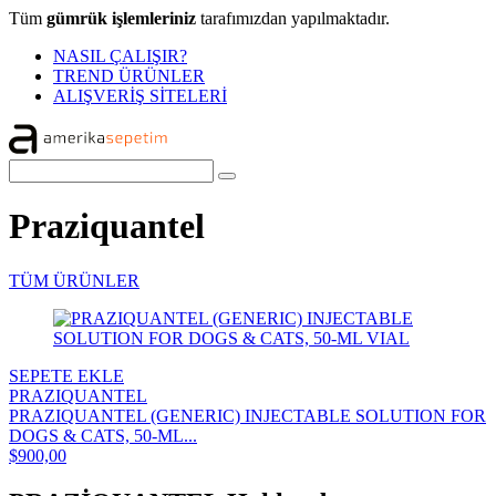
Tüm
gümrük işlemleriniz
tarafımızdan yapılmaktadır.
NASIL ÇALIŞIR?
TREND ÜRÜNLER
ALIŞVERİŞ SİTELERİ
Praziquantel
TÜM ÜRÜNLER
SEPETE EKLE
PRAZIQUANTEL
PRAZIQUANTEL (GENERIC) INJECTABLE SOLUTION FOR
DOGS & CATS, 50-ML...
$900,00