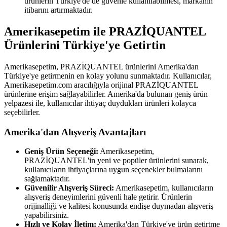
ürünlerin Türkiye'de de güvenle kullanılabilmesi, markanın
itibarını artırmaktadır.
Amerikasepetim ile PRAZİQUANTEL
Ürünlerini Türkiye'ye Getirtin
Amerikasepetim, PRAZİQUANTEL ürünlerini Amerika'dan
Türkiye'ye getirmenin en kolay yolunu sunmaktadır. Kullanıcılar,
Amerikasepetim.com aracılığıyla orijinal PRAZİQUANTEL
ürünlerine erişim sağlayabilirler. Amerika'da bulunan geniş ürün
yelpazesi ile, kullanıcılar ihtiyaç duydukları ürünleri kolayca
seçebilirler.
Amerika'dan Alışveriş Avantajları
Geniş Ürün Seçeneği:
Amerikasepetim,
PRAZİQUANTEL'in yeni ve popüler ürünlerini sunarak,
kullanıcıların ihtiyaçlarına uygun seçenekler bulmalarını
sağlamaktadır.
Güvenilir Alışveriş Süreci:
Amerikasepetim, kullanıcıların
alışveriş deneyimlerini güvenli hale getirir. Ürünlerin
orijinalliği ve kalitesi konusunda endişe duymadan alışveriş
yapabilirsiniz.
Hızlı ve Kolay İletim:
Amerika'dan Türkiye'ye ürün getirtme