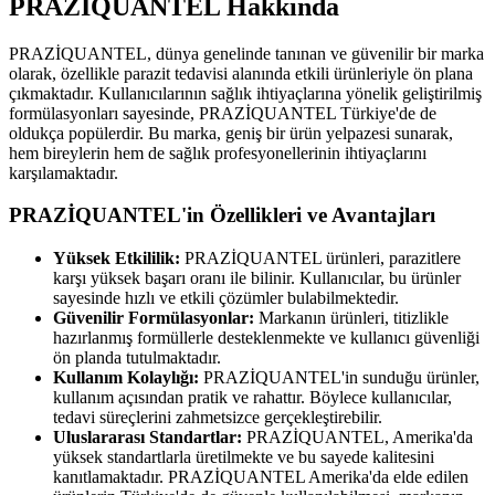
PRAZİQUANTEL Hakkında
PRAZİQUANTEL, dünya genelinde tanınan ve güvenilir bir marka
olarak, özellikle parazit tedavisi alanında etkili ürünleriyle ön plana
çıkmaktadır. Kullanıcılarının sağlık ihtiyaçlarına yönelik geliştirilmiş
formülasyonları sayesinde, PRAZİQUANTEL Türkiye'de de
oldukça popülerdir. Bu marka, geniş bir ürün yelpazesi sunarak,
hem bireylerin hem de sağlık profesyonellerinin ihtiyaçlarını
karşılamaktadır.
PRAZİQUANTEL'in Özellikleri ve Avantajları
Yüksek Etkililik:
PRAZİQUANTEL ürünleri, parazitlere
karşı yüksek başarı oranı ile bilinir. Kullanıcılar, bu ürünler
sayesinde hızlı ve etkili çözümler bulabilmektedir.
Güvenilir Formülasyonlar:
Markanın ürünleri, titizlikle
hazırlanmış formüllerle desteklenmekte ve kullanıcı güvenliği
ön planda tutulmaktadır.
Kullanım Kolaylığı:
PRAZİQUANTEL'in sunduğu ürünler,
kullanım açısından pratik ve rahattır. Böylece kullanıcılar,
tedavi süreçlerini zahmetsizce gerçekleştirebilir.
Uluslararası Standartlar:
PRAZİQUANTEL, Amerika'da
yüksek standartlarla üretilmekte ve bu sayede kalitesini
kanıtlamaktadır. PRAZİQUANTEL Amerika'da elde edilen