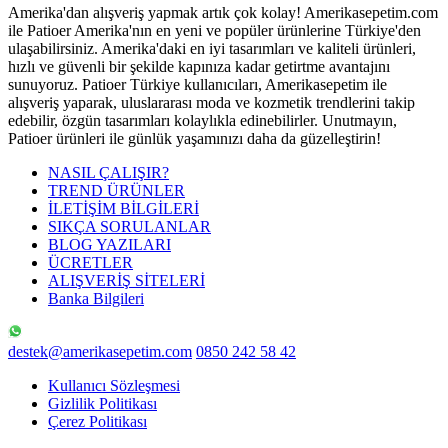
Amerika'dan alışveriş yapmak artık çok kolay! Amerikasepetim.com
ile Patioer Amerika'nın en yeni ve popüler ürünlerine Türkiye'den
ulaşabilirsiniz. Amerika'daki en iyi tasarımları ve kaliteli ürünleri,
hızlı ve güvenli bir şekilde kapınıza kadar getirtme avantajını
sunuyoruz. Patioer Türkiye kullanıcıları, Amerikasepetim ile
alışveriş yaparak, uluslararası moda ve kozmetik trendlerini takip
edebilir, özgün tasarımları kolaylıkla edinebilirler. Unutmayın,
Patioer ürünleri ile günlük yaşamınızı daha da güzelleştirin!
NASIL ÇALIŞIR?
TREND ÜRÜNLER
İLETİŞİM BİLGİLERİ
SIKÇA SORULANLAR
BLOG YAZILARI
ÜCRETLER
ALIŞVERİŞ SİTELERİ
Banka Bilgileri
destek@amerikasepetim.com
0850 242 58 42
Kullanıcı Sözleşmesi
Gizlilik Politikası
Çerez Politikası