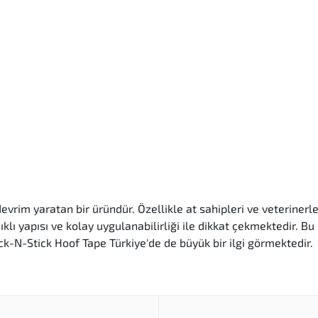
vrim yaratan bir üründür. Özellikle at sahipleri ve veterinerler
ıklı yapısı ve kolay uygulanabilirliği ile dikkat çekmektedir. 
-N-Stick Hoof Tape Türkiye'de de büyük bir ilgi görmektedir.
pe, hava koşullarına dayanıklıdır. Su geçirmeyen yapısı say
ir özel ekipmana ihtiyaç duyulmadan, pratik bir şekilde kull