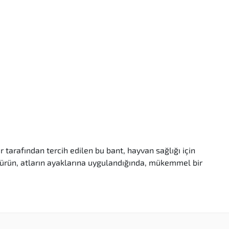
 tarafından tercih edilen bu bant, hayvan sağlığı için
Bu ürün, atların ayaklarına uygulandığında, mükemmel bir
esinde, dış mekanda kullanım için idealdir.
anılabilir. Bu sayede, at sahipleri hızlıca uygulama