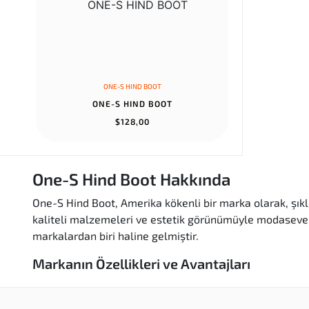
ONE-S HIND BOOT
ONE-S HIND BOOT
$128,00
One-S Hind Boot Hakkında
One-S Hind Boot, Amerika kökenli bir marka olarak, şıklı
kaliteli malzemeleri ve estetik görünümüyle modaseverle
markalardan biri haline gelmiştir.
Markanın Özellikleri ve Avantajları
Yüksek Kalite:
One-S Hind Boot, Amerika'dan gel
Şık Tasarımlar:
Farklı renk ve model seçenekleri 