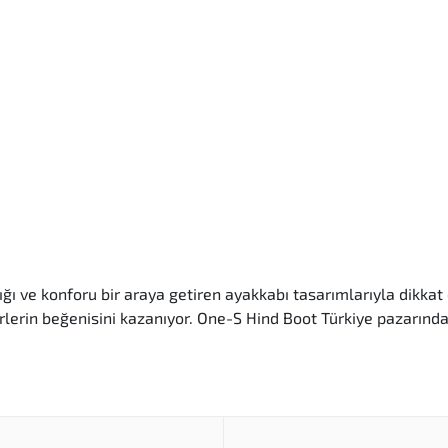
ğı ve konforu bir araya getiren ayakkabı tasarımlarıyla dikkat ç
rin beğenisini kazanıyor. One-S Hind Boot Türkiye pazarında, şı
en kaliteli malzemelerle üretilmektedir. Bu sayede uzun ömü
ile kullanıcıların tarzına hitap eden tasarımlar sunar. Hem g