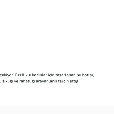
ekiyor. Özellikle kadınlar için tasarlanan bu botlar,
klığı ve rahatlığı arayanların tercih ettiği
rlü ve dayanıklı bir kullanım sunar.
ünlük kullanım hem de özel günler için idealdir.