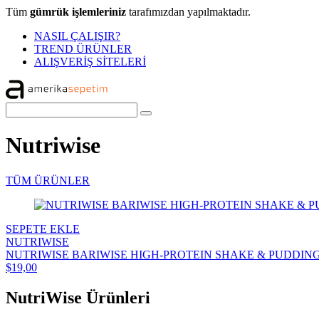
Tüm
gümrük işlemleriniz
tarafımızdan yapılmaktadır.
NASIL ÇALIŞIR?
TREND ÜRÜNLER
ALIŞVERİŞ SİTELERİ
Nutriwise
TÜM ÜRÜNLER
SEPETE EKLE
NUTRIWISE
NUTRIWISE BARIWISE HIGH-PROTEIN SHAKE & PUDDING M
$19,00
NutriWise Ürünleri