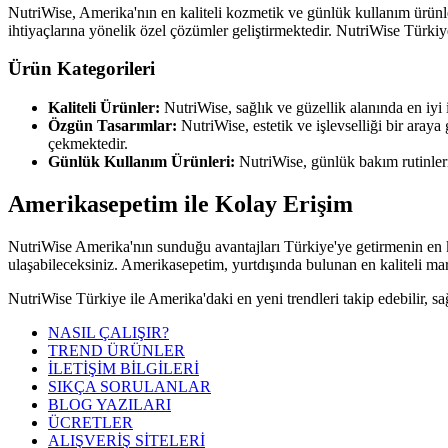
NutriWise, Amerika'nın en kaliteli kozmetik ve günlük kullanım ürünler
ihtiyaçlarına yönelik özel çözümler geliştirmektedir. NutriWise Türkiy
Ürün Kategorileri
Kaliteli Ürünler:
NutriWise, sağlık ve güzellik alanında en iyi i
Özgün Tasarımlar:
NutriWise, estetik ve işlevselliği bir aray
çekmektedir.
Günlük Kullanım Ürünleri:
NutriWise, günlük bakım rutinleri
Amerikasepetim ile Kolay Erişim
NutriWise Amerika'nın sunduğu avantajları Türkiye'ye getirmenin en k
ulaşabileceksiniz. Amerikasepetim, yurtdışında bulunan en kaliteli mark
NutriWise Türkiye ile Amerika'daki en yeni trendleri takip edebilir, sa
NASIL ÇALIŞIR?
TREND ÜRÜNLER
İLETİŞİM BİLGİLERİ
SIKÇA SORULANLAR
BLOG YAZILARI
ÜCRETLER
ALIŞVERİŞ SİTELERİ