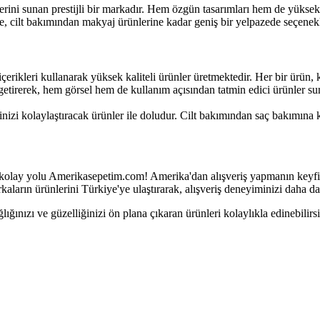
ini sunan prestijli bir markadır. Hem özgün tasarımları hem de yüksek kal
e, cilt bakımından makyaj ürünlerine kadar geniş bir yelpazede seçenekle
çerikleri kullanarak yüksek kaliteli ürünler üretmektedir. Her bir ürün, k
a getirerek, hem görsel hem de kullanım açısından tatmin edici ürünler s
nizi kolaylaştıracak ürünler ile doludur. Cilt bakımından saç bakımına k
olay yolu Amerikasepetim.com! Amerika'dan alışveriş yapmanın keyfini 
aların ürünlerini Türkiye'ye ulaştırarak, alışveriş deneyiminizi daha da 
ğlığınızı ve güzelliğinizi ön plana çıkaran ürünleri kolaylıkla edinebil