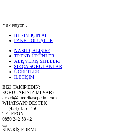
Yükleniyor...
BENİM İÇİN AL
PAKET OLUŞTUR
NASIL ÇALIŞIR?
TREND ÜRÜNLER
ALIŞVERİŞ SİTELERİ
SIKÇA SORULANLAR
ÜCRETLER
İLETİŞİM
BİZİ TAKİP EDİN:
SORULARINIZ MI VAR?
destek@amerikasepetim.com
WHATSAPP DESTEK
+1 (424) 335 1456
TELEFON
0850 242 58 42
SİPARİŞ FORMU