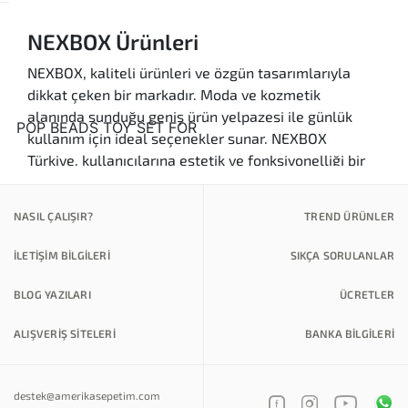
NEXBOX Ürünleri
NEXBOX, kaliteli ürünleri ve özgün tasarımlarıyla
dikkat çeken bir markadır. Moda ve kozmetik
alanında sunduğu geniş ürün yelpazesi ile günlük
kullanım için ideal seçenekler sunar. NEXBOX
Türkiye, kullanıcılarına estetik ve fonksiyonelliği bir
arada sunan, farklı zevklere hitap eden ürünler ile
doludur. Amerika'dan gelen bu özel tasarımlar, hem
NASIL ÇALIŞIR?
TREND ÜRÜNLER
şıklığı hem de kalitesi ile öne çıkmaktadır.
İLETİŞİM BİLGİLERİ
SIKÇA SORULANLAR
Ürün Kategorileri
NEXBOX, çeşitli ürün kategorileri ile her ihtiyaca
BLOG YAZILARI
ÜCRETLER
cevap vermektedir. İşte NEXBOX’un sunduğu bazı
ürün kategorileri:
ALIŞVERİŞ SİTELERİ
BANKA BILGILERI
Kaliteli Ürünler:
NEXBOX, kullanıcılarına
yüksek kaliteli malzemelerden üretilmiş
destek@amerikasepetim.com