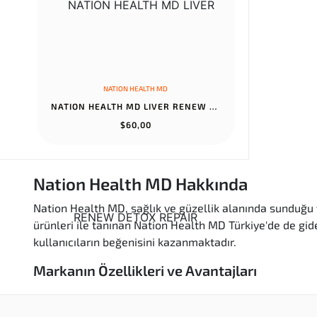
NATION HEALTH MD
NATION HEALTH MD LIVER RENEW DETOX REPAIR SUPPLEMENT WITH ARTICHO...
$60,00
Nation Health MD Hakkında
Nation Health MD, sağlık ve güzellik alanında sunduğu ye
ürünleri ile tanınan Nation Health MD Türkiye'de de gide
kullanıcıların beğenisini kazanmaktadır.
Markanın Özellikleri ve Avantajları
Yüksek Kalite:
Nation Health MD Amerika'dan gele
Doğal İçerikler:
Ürünler, doğal ve organik bileşenl