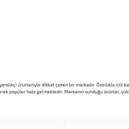
nilikçi ürünleriyle dikkat çeken bir markadır. Özellikle cilt ba
rek popüler hale gelmektedir. Markanın sunduğu ürünler, yüksek k
n ürünleri, cilt sağlığı ve genel sağlık üzerinde olumlu etk
er kullanılarak üretilir, böylece ciltte tahriş veya yan etki ol