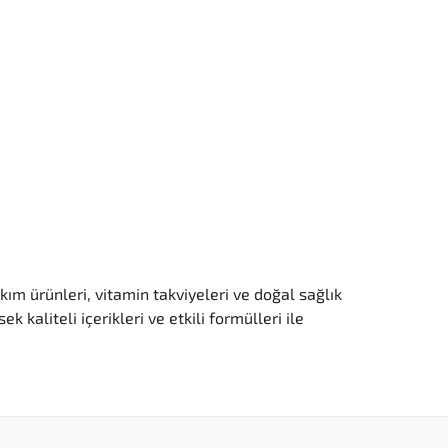
kım ürünleri, vitamin takviyeleri ve doğal sağlık
aliteli içerikleri ve etkili formülleri ile
iler oluşturacak şekilde formüle edilmiştir.
asılığı minimize edilir.