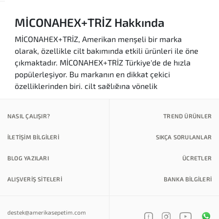
MİCONAHEX+TRİZ Hakkında
MİCONAHEX+TRİZ, Amerikan menşeli bir marka
olarak, özellikle cilt bakımında etkili ürünleri ile öne
çıkmaktadır. MİCONAHEX+TRİZ Türkiye'de de hızla
popülerleşiyor. Bu markanın en dikkat çekici
özelliklerinden biri, cilt sağlığına yönelik
formülasyonlarıdır. Ürünleri, antibakteriyel ve
antifungal özellikleri ile bilinir, bu da onları özellikle
NASIL ÇALIŞIR?
TREND ÜRÜNLER
akne, egzama ve diğer cilt problemleri için ideal hale
getirir.
İLETİŞİM BİLGİLERİ
SIKÇA SORULANLAR
Markanın ürünleri, dermatologlar tarafından önerilen
BLOG YAZILARI
ÜCRETLER
güvenilir içeriklere sahiptir. MİCONAHEX+TRİZ
Amerika'da geliştirdiği formüllerle, Türkiye'de de
ALIŞVERİŞ SİTELERİ
BANKA BILGILERI
kullanıcıların beğenisini kazanmıştır. Kullanıcıların en
çok aradığı kelimeler arasında "MİCONAHEX+TRİZ
akne tedavisi", "MİCONAHEX+TRİZ cilt bakımı" ve
destek@amerikasepetim.com