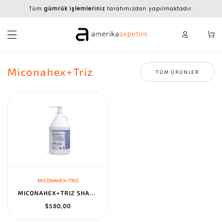
Tüm
gümrük işlemleriniz
tarafımızdan yapılmaktadır.
Miconahex+Triz
TÜM ÜRÜNLER
MICONAHEX+TRIZ
MICONAHEX+TRIZ SHAMPOO FOR DOGS, CATS & HORSES, 1-GALLON BOTTLE
$580,00