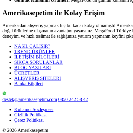
Günlük Kullanım Ürünleri:
MegaFood'un günlük kullanım için i
Amerikasepetim ile Kolay Erişim
Amerika'dan alışveriş yapmak hiç bu kadar kolay olmamıştı! Amerikase
doğal ürünlerine ulaşmanın avantajını yaşarsınız. MegaFood Türkiye il
deneyimi ve hızlı teslimat ile sağlığınıza yatırım yapmanın keyfini çıka
NASIL ÇALIŞIR?
TREND ÜRÜNLER
İLETİŞİM BİLGİLERİ
SIKÇA SORULANLAR
BLOG YAZILARI
ÜCRETLER
ALIŞVERİŞ SİTELERİ
Banka Bilgileri
destek@amerikasepetim.com
0850 242 58 42
Kullanıcı Sözleşmesi
Gizlilik Politikası
Çerez Politikası
© 2026 Amerikasepetim