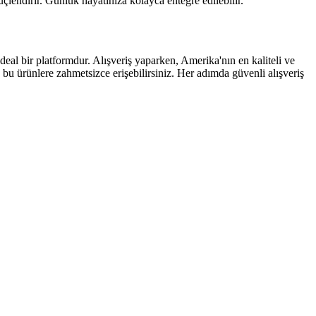
üçlendirir. Günlük hayatınıza kolayca entegre edilebilir.
l bir platformdur. Alışveriş yaparken, Amerika'nın en kaliteli ve
u ürünlere zahmetsizce erişebilirsiniz. Her adımda güvenli alışveriş