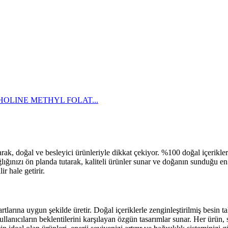
OLINE METHYL FOLAT...
, doğal ve besleyici ürünleriyle dikkat çekiyor. %100 doğal içeriklerle
ınızı ön planda tutarak, kaliteli ürünler sunar ve doğanın sunduğu en i
r hale getirir.
arına uygun şekilde üretir. Doğal içeriklerle zenginleştirilmiş besin tak
anıcıların beklentilerini karşılayan özgün tasarımlar sunar. Her ürün, sağ