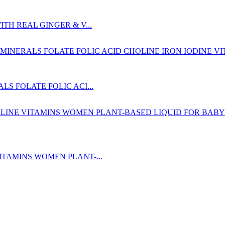
H REAL GINGER & V...
S FOLATE FOLIC ACI...
TAMINS WOMEN PLANT-...