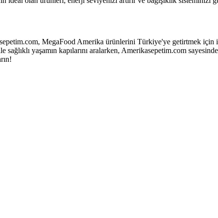
deal olan ürünleri, enerji seviyenizi artırır ve bağışıklık sisteminizi g
petim.com, MegaFood Amerika ürünlerini Türkiye'ye getirtmek için idea
e sağlıklı yaşamın kapılarını aralarken, Amerikasepetim.com sayesinde b
rın!