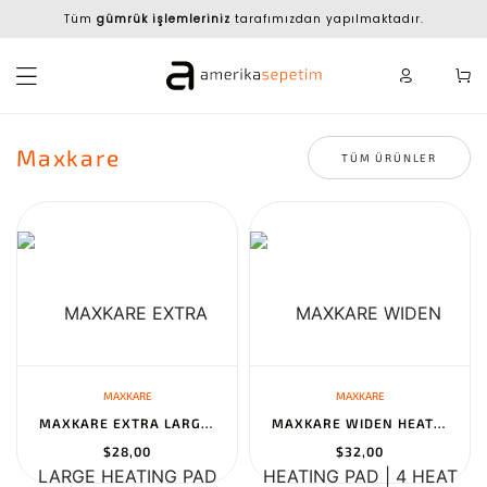
Tüm
gümrük işlemleriniz
tarafımızdan yapılmaktadır.
Maxkare
TÜM ÜRÜNLER
MAXKARE
MAXKARE
MAXKARE EXTRA LARGE HEATING PAD 20''X 24'' FOR CRAMPS - 4 HEAT SE...
MAXKARE WIDEN HEATING PAD | 4 HEAT LEVELS, 2H AUTO-OFF | NECK & B...
$28,00
$32,00