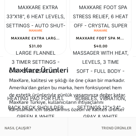
MAXKARE
MAXKARE
MAXKARE EXTRA LARGE FLANNEL HEATING PAD FOR FULL BODY STRESS RELI...
MAXKARE FOOT SPA MASSAGER WITH HEAT, BUBBLES, VIBRATION, DIGITAL...
$31,00
$40,00
MaxKare Ürünleri
MaxKare, kalitesi ve şıklığı ile öne çıkan bir markadır.
Amerika'dan gelen bu marka, hem fonksiyonel hem
de estetik ürünleriyle günlük yaşamınıza değer katar.
MaxKare Türkiye, kullanıcıların ihtiyaçlarını
karşılamak için tasarlanmış özgün ve kaliteli ürünler
sunmaktadır. MaxKare Amerika'dan gelen bu ürünler,
yüksek standartlarda üretilmiş olup, her zevke hitap
NASIL ÇALIŞIR?
TREND ÜRÜNLER
eden tasarımları ile dikkat çekmektedir.