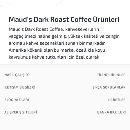
Maud's Dark Roast Coffee Ürünleri
Maud's Dark Roast Coffee, kahveseverlerin
vazgeçilmezi haline gelmiş, yüksek kaliteli ve zengin
aromalı kahve seçenekleri sunan bir markadır.
Amerika kökenli olan bu marka, özellikle koyu
kavrulmuş kahve tutkunları için özel olarak
tasarlanmış ürünleri ile dikkat çekmektedir. Her
fincanı, eşsiz bir lezzet deneyimi sunarak, gününüzü
NASIL ÇALIŞIR?
TREND ÜRÜNLER
daha keyifli hale getirir. Maud's Dark Roast Coffee
Türkiye'de de kahveseverlerle buluşarak, kaliteli
İLETİŞİM BİLGİLERİ
SIKÇA SORULANLAR
ürünlerini yerel pazara sunmaktadır.
BLOG YAZILARI
ÜCRETLER
Ürün Kategorileri
Maud's Dark Roast Coffee, geniş bir ürün yelpazesi
ALIŞVERİŞ SİTELERİ
BANKA BILGILERI
ile kullanıcılarına hitap etmektedir. Aşağıda bu
kategorileri bulabilirsiniz: