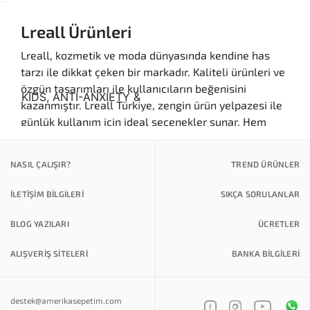
Lreall Ürünleri
Lreall, kozmetik ve moda dünyasında kendine has
tarzı ile dikkat çeken bir markadır. Kaliteli ürünleri ve
özgün tasarımları ile kullanıcıların beğenisini
kazanmıştır. Lreall Türkiye, zengin ürün yelpazesi ile
günlük kullanım için ideal seçenekler sunar. Hem
şıklığı hem de işlevselliği bir arada bulabileceğiniz
Lreall ürünleri, her zevke hitap eden tasarımları ile
NASIL ÇALIŞIR?
TREND ÜRÜNLER
dolabınıza renk katacaktır. Lreall Amerika'dan gelen
ürünler, güvenilirliği ve kalitesi ile öne çıkmaktadır ve
İLETİŞİM BİLGİLERİ
SIKÇA SORULANLAR
bu sayede her kullanıcıya hitap etmektedir.
BLOG YAZILARI
ÜCRETLER
Ürün Kategorileri
Kaliteli Ürünler:
Lreall, yüksek kaliteli
ALIŞVERİŞ SİTELERİ
BANKA BILGILERI
malzemeler kullanarak ürettiği ürünlerle göz
dolduruyor. Cildinize zarar vermeyen
destek@amerikasepetim.com
formüllerle, hem sağlıklı hem de etkili