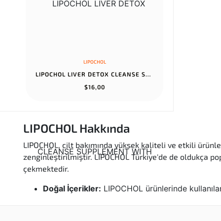
LIPOCHOL
LIPOCHOL LIVER DETOX CLEANSE SUPPLEMENT WITH VITAMINS, 100 CAPSUL...
$16,00
LIPOCHOL Hakkında
LIPOCHOL, cilt bakımında yüksek kaliteli ve etkili ürünler
zenginleştirilmiştir. LIPOCHOL Türkiye'de de oldukça pop
çekmektedir.
Doğal İçerikler:
LIPOCHOL ürünlerinde kullanılan 
Etkin Formülasyonlar:
Markanın ürünleri, dermat
bulabilirler.