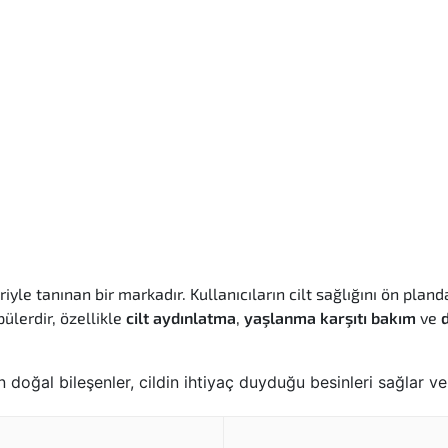
iyle tanınan bir markadır. Kullanıcıların cilt sağlığını ön pland
ülerdir, özellikle
cilt aydınlatma
,
yaşlanma karşıtı bakım
ve
doğal bileşenler, cildin ihtiyaç duyduğu besinleri sağlar ve
ologlar tarafından test edilmiş ve onaylanmıştır. Bu sayede k