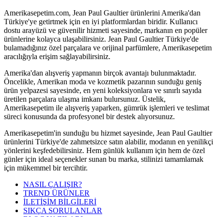
Amerikasepetim.com, Jean Paul Gaultier ürünlerini Amerika'dan
Türkiye'ye getirtmek için en iyi platformlardan biridir. Kullanıcı
dostu arayüzü ve güvenilir hizmeti sayesinde, markanın en popüler
ürünlerine kolayca ulaşabilirsiniz. Jean Paul Gaultier Türkiye'de
bulamadığınız özel parçalara ve orijinal parfümlere, Amerikasepetim
aracılığıyla erişim sağlayabilirsiniz.
Amerika'dan alışveriş yapmanın birçok avantajı bulunmaktadır.
Öncelikle, Amerikan moda ve kozmetik pazarının sunduğu geniş
ürün yelpazesi sayesinde, en yeni koleksiyonlara ve sınırlı sayıda
üretilen parçalara ulaşma imkanı bulursunuz. Üstelik,
Amerikasepetim ile alışveriş yaparken, gümrük işlemleri ve teslimat
süreci konusunda da profesyonel bir destek alıyorsunuz.
Amerikasepetim'in sunduğu bu hizmet sayesinde, Jean Paul Gaultier
ürünlerini Türkiye'de zahmetsizce satın alabilir, modanın en yenilikçi
yönlerini keşfedebilirsiniz. Hem günlük kullanım için hem de özel
günler için ideal seçenekler sunan bu marka, stilinizi tamamlamak
için mükemmel bir tercihtir.
NASIL ÇALIŞIR?
TREND ÜRÜNLER
İLETİŞİM BİLGİLERİ
SIKÇA SORULANLAR