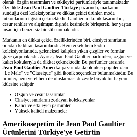
olarak, özgün tasarımları ve etkileyici parfümleriyle tanınmaktadır.
Özellikle
Jean Paul Gaultier Türkiye
pazarında, markanın
sunduğu özel koleksiyonlar ve dikkat çekici ürünler, moda
tutkunlarının ilgisini çekmektedir. Gaultier'in ikonik tasarımları,
cesur renkler ve alışılmışın dışında kesimlerle birleşerek, her yaştan
insan için benzersiz bir stil sunmaktadır.
Markanın en dikkat çekici özelliklerinden biri, cinsiyet sınırlarını
ortadan kaldıran tasarımlarıdır. Hem erkek hem kadın
koleksiyonlarında, geleneksel kalıpları yıkan çizgiler ve formlar
göze çarpmaktadır. Ayrıca, Jean Paul Gaultier parfümleri, özgün ve
kalıcı kokularıyla da dikkat çekmektedir. Bu parfümler arasında
Jean Paul Gaultier Amerika
pazarında da oldukça popüler olan
"Le Male" ve "Classique" gibi ikonik seçenekler bulunmaktadır. Bu
ürünler, hem yerel hem de uluslararası düzeyde büyük bir hayran
kitlesine sahiptir.
Özgün ve cesur tasarımlar
Cinsiyet sınırlarını zorlayan koleksiyonlar
Kalıcı ve etkileyici parfümler
Yüksek kaliteli malzemeler
Amerikasepetim ile Jean Paul Gaultier
Ürünlerini Türkiye'ye Getirtin