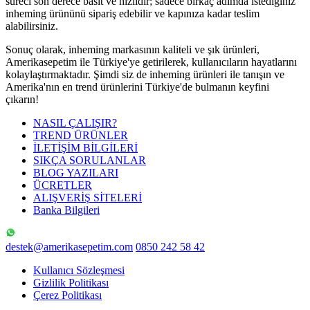
süreci son derece basit ve hızlıdır; sadece birkaç adımda istediğiniz
inheming ürününü sipariş edebilir ve kapınıza kadar teslim
alabilirsiniz.
Sonuç olarak, inheming markasının kaliteli ve şık ürünleri,
Amerikasepetim ile Türkiye'ye getirilerek, kullanıcıların hayatlarını
kolaylaştırmaktadır. Şimdi siz de inheming ürünleri ile tanışın ve
Amerika'nın en trend ürünlerini Türkiye'de bulmanın keyfini
çıkarın!
NASIL ÇALIŞIR?
TREND ÜRÜNLER
İLETİŞİM BİLGİLERİ
SIKÇA SORULANLAR
BLOG YAZILARI
ÜCRETLER
ALIŞVERİŞ SİTELERİ
Banka Bilgileri
destek@amerikasepetim.com
0850 242 58 42
Kullanıcı Sözleşmesi
Gizlilik Politikası
Çerez Politikası