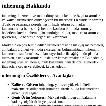
inheming Hakkında
inheming, kozmetik ve moda dünyasında kendine özgü tasarımları
ve kaliteli ürünleriyle dikkat çeken bir markadır. Özellikle
inheming
Türkiye
pazarında popülaritesini hızla artıran bu marka,
kullanıcılarına hem şıklığı hem de konforu bir arada sunmayı
hedeflemektedir. inheming'in sunduğu ürünler, modern tasarımı ve
işlevselliği ile herkesin beğenisini kazanıyor.
Markanın en çok tercih edilen ürünleri arasında makyaj malzemeleri,
cilt bakım ürünleri ve moda aksesuarları bulunmaktadır. inheming,
kullanıcı dostu formülasyonları sayesinde cilt sağlığını ön planda
tutarken, estetik tasarımları ile de göz kamaştırmaktadır. Bu nedenle,
inheming ürünleri, hem günlük kullanıma hem de özel günlerdeki
ihtiyaçlara cevap verebilecek kapasitededir.
inheming'in Özellikleri ve Avantajları
Kalite ve Güven:
inheming, yalnızca yüksek kaliteli
malzemeler kullanarak ürünlerini üretir, bu da kullanıcıların
güvenliğini sağlar.
Geniş Ürün Yelpazesi:
Makyaj setlerinden cilt bakımına
kadar geniş bir ürün yelpazesi sunar.
Şık Tasarımlar:
Herkesin zevkine hitap eden modern ve şık