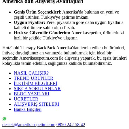
Amerika'dan Alışveriş Avantajları
Geniş Ürün Seçenekleri:
Amerika'da bulunan en yeni ve
çeşitli ürünleri Türkiye'ye getirme imkanı.
Uygun Fiyatlar:
Yerel piyasalara göre daha uygun fiyatlarla
kaliteli ürünlere sahip olma fırsatı.
Hızlı ve Güvenilir Gönderim:
Amerikasepetim, ürünlerinizi
hızlı bir şekilde Türkiye'ye ulaştırır.
Hot/Cold Therapy BackPack Amerika'dan temin edilen bu ürünleri,
ihtiyaç duyduğunuz an yanınızda bulundurmak için ideal bir
seçimdir. Amerikasepetim.com ile alışveriş yaparak, bu eşsiz ürünleri
kolaylıkla temin edebilir, sağlığınıza katkıda bulunabilirsiniz.
NASIL ÇALIŞIR?
TREND ÜRÜNLER
İLETİŞİM BİLGİLERİ
SIKÇA SORULANLAR
BLOG YAZILARI
ÜCRETLER
ALIŞVERİŞ SİTELERİ
Banka Bilgileri
destek@amerikasepetim.com
0850 242 58 42