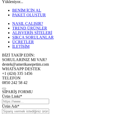
Yükleniyor...
BENİM İÇİN AL
PAKET OLUŞTUR
NASIL ÇALIŞIR?
TREND ÜRÜNLER
ALIŞVERİŞ SİTELERİ
SIKÇA SORULANLAR
ÜCRETLER
İLETİŞİM
BİZİ TAKİP EDİN:
SORULARINIZ MI VAR?
destek@amerikasepetim.com
WHATSAPP DESTEK
+1 (424) 335 1456
TELEFON
0850 242 58 42
SİPARİŞ FORMU
Ürün Linki*
Ürün Adı*