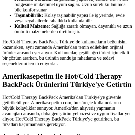
bölgesine mükemmel uyum sağlar. Uzun süreli kullanımda
bile konfor sunar.
Taşınabilirlik:
Kolay taşınabilir yapısı ile iş yerinde, evde
veya seyahatlerde rahatlıkla kullanılabilir.
Kaliteli Malzeme:
Sağlığa zararlı olmayan, dayanıklı ve uzun
ömürlü malzemelerden üretilmiştir.
Hot/Cold Therapy BackPack Türkiye’de kullanıcıların beğenisini
kazanırken, aynı zamanda Amerika'dan temin edilebilen orijinal
ürünler arasında yer alıyor. Kullanıcılar, çeşitli ağrı türleri için etkili
bir çözüm ararken, bu ürünün sunduğu rahatlama ve tedavi
seçeneklerini tercih ediyorlar.
Amerikasepetim ile Hot/Cold Therapy
BackPack Ürünlerini Türkiye'ye Getirtin
Hot/Cold Therapy BackPack Amerika'dan Türkiye'ye güvenle
getirtilebiliyor. Amerikasepetim.com, bu süreçte kullanıcılarına
büyük kolaylıklar sunuyor. Amerika'dan alışveriş yapmanın
avantajları arasında, daha geniş ürün yelpazesi ve uygun fiyatlar yer
alıyor. Hot/Cold Therapy BackPack Türkiye'ye getirirken, bu
fırsatları kaçırmamanız gerekiyor.