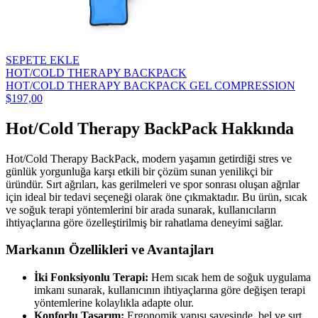
SEPETE EKLE
HOT/COLD THERAPY BACKPACK
HOT/COLD THERAPY BACKPACK GEL COMPRESSION
$197,00
Hot/Cold Therapy BackPack Hakkında
Hot/Cold Therapy BackPack, modern yaşamın getirdiği stres ve
günlük yorgunluğa karşı etkili bir çözüm sunan yenilikçi bir
üründür. Sırt ağrıları, kas gerilmeleri ve spor sonrası oluşan ağrılar
için ideal bir tedavi seçeneği olarak öne çıkmaktadır. Bu ürün, sıcak
ve soğuk terapi yöntemlerini bir arada sunarak, kullanıcıların
ihtiyaçlarına göre özelleştirilmiş bir rahatlama deneyimi sağlar.
Markanın Özellikleri ve Avantajları
İki Fonksiyonlu Terapi:
Hem sıcak hem de soğuk uygulama
imkanı sunarak, kullanıcının ihtiyaçlarına göre değişen terapi
yöntemlerine kolaylıkla adapte olur.
Konforlu Tasarım:
Ergonomik yapısı sayesinde, bel ve sırt