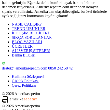
haline gelmiştir. Eğer siz de bu konforlu ayak bakım ürünlerini
denemek istiyorsanız, Amerikasepetim.com üzerinden kolayca
sipariş verebilirsiniz. Amerika'dan ulaşabileceğiniz bu özel ürünlerle
ayak sağlığınızı korumanın keyfini çıkarın!
NASIL ÇALIŞIR?
TREND ÜRÜNLER
İLETİŞİM BİLGİLERİ
SIKÇA SORULANLAR
BLOG YAZILARI
ÜCRETLER
ALIŞVERİŞ SİTELERİ
Banka Bilgileri
destek@amerikasepetim.com
0850 242 58 42
Kullanıcı Sözleşmesi
Gizlilik Politikası
Çerez Politikası
© 2026 Amerikasepetim
© 2026 Amerikasepetim