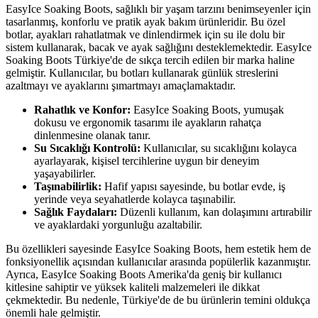
EasyIce Soaking Boots, sağlıklı bir yaşam tarzını benimseyenler için
tasarlanmış, konforlu ve pratik ayak bakım ürünleridir. Bu özel
botlar, ayakları rahatlatmak ve dinlendirmek için su ile dolu bir
sistem kullanarak, bacak ve ayak sağlığını desteklemektedir. EasyIce
Soaking Boots Türkiye'de de sıkça tercih edilen bir marka haline
gelmiştir. Kullanıcılar, bu botları kullanarak günlük streslerini
azaltmayı ve ayaklarını şımartmayı amaçlamaktadır.
Rahatlık ve Konfor:
EasyIce Soaking Boots, yumuşak
dokusu ve ergonomik tasarımı ile ayakların rahatça
dinlenmesine olanak tanır.
Su Sıcaklığı Kontrolü:
Kullanıcılar, su sıcaklığını kolayca
ayarlayarak, kişisel tercihlerine uygun bir deneyim
yaşayabilirler.
Taşınabilirlik:
Hafif yapısı sayesinde, bu botlar evde, iş
yerinde veya seyahatlerde kolayca taşınabilir.
Sağlık Faydaları:
Düzenli kullanım, kan dolaşımını artırabilir
ve ayaklardaki yorgunluğu azaltabilir.
Bu özellikleri sayesinde EasyIce Soaking Boots, hem estetik hem de
fonksiyonellik açısından kullanıcılar arasında popülerlik kazanmıştır.
Ayrıca, EasyIce Soaking Boots Amerika'da geniş bir kullanıcı
kitlesine sahiptir ve yüksek kaliteli malzemeleri ile dikkat
çekmektedir. Bu nedenle, Türkiye'de de bu ürünlerin temini oldukça
önemli hale gelmiştir.