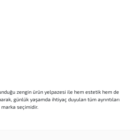
 sunduğu zengin ürün yelpazesi ile hem estetik hem de
sunarak, günlük yaşamda ihtiyaç duyulan tüm ayrıntıları
r marka seçimidir.
neyim sunar.
ilerini karşılamak için sürekli olarak yenilikler