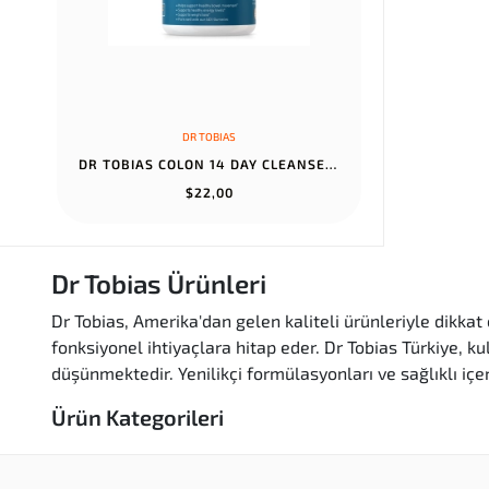
DR TOBIAS
DR TOBIAS COLON 14 DAY CLEANSE GUT CLEANSE DETOX NON-GMO 28 CAPSU...
$22,00
Dr Tobias Ürünleri
Dr Tobias, Amerika'dan gelen kaliteli ürünleriyle dikka
fonksiyonel ihtiyaçlara hitap eder. Dr Tobias Türkiye, k
düşünmektedir. Yenilikçi formülasyonları ve sağlıklı içer
Ürün Kategorileri
Kaliteli Ürünler:
Dr Tobias, yüksek kaliteli malzem
Özgün Tasarımlar:
Her bir ürün, estetik ve işlevs