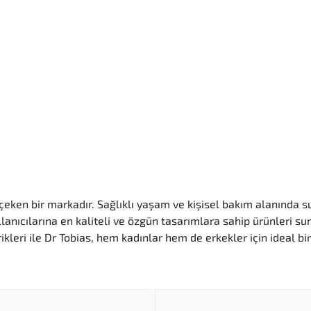
t çeken bir markadır. Sağlıklı yaşam ve kişisel bakım alanında
ullanıcılarına en kaliteli ve özgün tasarımlara sahip ürünleri 
ikleri ile Dr Tobias, hem kadınlar hem de erkekler için ideal bi
elerle üretilmiş ürünleriyle kullanıcılarına güvenilir bir de
ellik açısından titizlikle tasarlanmıştır. Kullanıcıların beklent