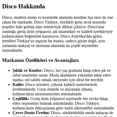
Disco Hakkında
Disco, modern moda ve kozmetik alanında kendine has tarzı ile öne
çıkan bir markadır. Disco Türkiye, özellikle genç nesil arasında
popüler hale gelmiş olan ürünleriyle dikkat çekiyor. Disco'nun
sunduğu geniş ürün yelpazesi, şık tasarımları ve kaliteli içerikleriyle
kullanıcıların beğenisini kazanıyor. Disco Amerika'dan gelen
trendleri Türkiye'ye taşıyan bu marka, sadece giyim değil, aynı
zamanda makyaj ve aksesuar alanında da çeşitli seçenekler
sunmaktadır.
Markanın Özellikleri ve Avantajları
Şıklık ve Konfor:
Disco, her yaş grubuna hitap eden şık ve
rahat tasarımlar sunar. Moda akımlarını yakından takip eden
marka, stil sahibi olmak isteyenler için ideal bir tercihtir.
Kalite:
Disco ürünleri, yüksek kaliteli malzemelerle
üretilmektedir. Uzun ömürlü ve dayanıklı olması,
kullanıcıların memnuniyetini artırmaktadır.
Çeşitlilik:
Geniş ürün yelpazesi sayesinde her zevke hitap
eden seçenekler bulmak mümkündür. Disco Türkiye,
kullanıcıların ihtiyaçlarına göre farklı alternatifler sunmaktadır.
Çevre Dostu Üretim:
Disco, sürdürülebilir moda anlayışı ile