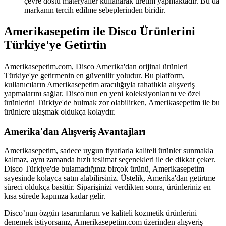
çevre dostu materyaller kullanarak üretim yapmaktadır. Bu da
markanın tercih edilme sebeplerinden biridir.
Amerikasepetim ile Disco Ürünlerini
Türkiye'ye Getirtin
Amerikasepetim.com, Disco Amerika'dan orijinal ürünleri
Türkiye'ye getirmenin en güvenilir yoludur. Bu platform,
kullanıcıların Amerikasepetim aracılığıyla rahatlıkla alışveriş
yapmalarını sağlar. Disco'nun en yeni koleksiyonlarını ve özel
ürünlerini Türkiye'de bulmak zor olabilirken, Amerikasepetim ile bu
ürünlere ulaşmak oldukça kolaydır.
Amerika'dan Alışveriş Avantajları
Amerikasepetim, sadece uygun fiyatlarla kaliteli ürünler sunmakla
kalmaz, aynı zamanda hızlı teslimat seçenekleri ile de dikkat çeker.
Disco Türkiye'de bulamadığınız birçok ürünü, Amerikasepetim
sayesinde kolayca satın alabilirsiniz. Üstelik, Amerika'dan getirtme
süreci oldukça basittir. Siparişinizi verdikten sonra, ürünleriniz en
kısa sürede kapınıza kadar gelir.
Disco’nun özgün tasarımlarını ve kaliteli kozmetik ürünlerini
denemek istiyorsanız, Amerikasepetim.com üzerinden alışveriş