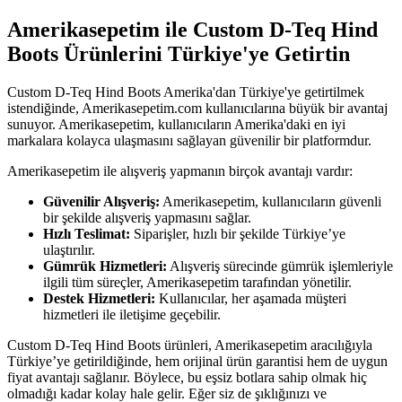
Amerikasepetim ile Custom D-Teq Hind
Boots Ürünlerini Türkiye'ye Getirtin
Custom D-Teq Hind Boots Amerika'dan Türkiye'ye getirtilmek
istendiğinde, Amerikasepetim.com kullanıcılarına büyük bir avantaj
sunuyor. Amerikasepetim, kullanıcıların Amerika'daki en iyi
markalara kolayca ulaşmasını sağlayan güvenilir bir platformdur.
Amerikasepetim ile alışveriş yapmanın birçok avantajı vardır:
Güvenilir Alışveriş:
Amerikasepetim, kullanıcıların güvenli
bir şekilde alışveriş yapmasını sağlar.
Hızlı Teslimat:
Siparişler, hızlı bir şekilde Türkiye’ye
ulaştırılır.
Gümrük Hizmetleri:
Alışveriş sürecinde gümrük işlemleriyle
ilgili tüm süreçler, Amerikasepetim tarafından yönetilir.
Destek Hizmetleri:
Kullanıcılar, her aşamada müşteri
hizmetleri ile iletişime geçebilir.
Custom D-Teq Hind Boots ürünleri, Amerikasepetim aracılığıyla
Türkiye’ye getirildiğinde, hem orijinal ürün garantisi hem de uygun
fiyat avantajı sağlanır. Böylece, bu eşsiz botlara sahip olmak hiç
olmadığı kadar kolay hale gelir. Eğer siz de şıklığınızı ve