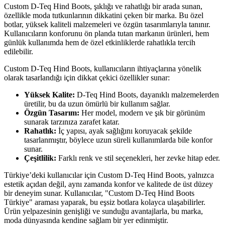
Custom D-Teq Hind Boots, şıklığı ve rahatlığı bir arada sunan,
özellikle moda tutkunlarının dikkatini çeken bir marka. Bu özel
botlar, yüksek kaliteli malzemeleri ve özgün tasarımlarıyla tanınır.
Kullanıcıların konforunu ön planda tutan markanın ürünleri, hem
günlük kullanımda hem de özel etkinliklerde rahatlıkla tercih
edilebilir.
Custom D-Teq Hind Boots, kullanıcıların ihtiyaçlarına yönelik
olarak tasarlandığı için dikkat çekici özellikler sunar:
Yüksek Kalite:
D-Teq Hind Boots, dayanıklı malzemelerden
üretilir, bu da uzun ömürlü bir kullanım sağlar.
Özgün Tasarım:
Her model, modern ve şık bir görünüm
sunarak tarzınıza zarafet katar.
Rahatlık:
İç yapısı, ayak sağlığını koruyacak şekilde
tasarlanmıştır, böylece uzun süreli kullanımlarda bile konfor
sunar.
Çeşitlilik:
Farklı renk ve stil seçenekleri, her zevke hitap eder.
Türkiye’deki kullanıcılar için Custom D-Teq Hind Boots, yalnızca
estetik açıdan değil, aynı zamanda konfor ve kalitede de üst düzey
bir deneyim sunar. Kullanıcılar, "Custom D-Teq Hind Boots
Türkiye" araması yaparak, bu eşsiz botlara kolayca ulaşabilirler.
Ürün yelpazesinin genişliği ve sunduğu avantajlarla, bu marka,
moda dünyasında kendine sağlam bir yer edinmiştir.