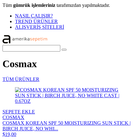
Tüm
gümrük işlemleriniz
tarafımızdan yapılmaktadır.
NASIL ÇALIŞIR?
TREND ÜRÜNLER
ALIŞVERİŞ SİTELERİ
Cosmax
TÜM ÜRÜNLER
SEPETE EKLE
COSMAX
COSMAX KOREAN SPF 50 MOISTURIZING SUN STICK |
BIRCH JUICE, NO WHI...
$19,00