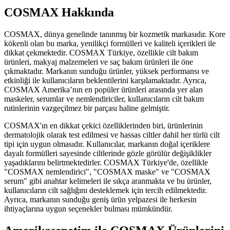
COSMAX Hakkında
COSMAX, dünya genelinde tanınmış bir kozmetik markasıdır. Kore
kökenli olan bu marka, yenilikçi formülleri ve kaliteli içerikleri ile
dikkat çekmektedir. COSMAX Türkiye, özellikle cilt bakım
ürünleri, makyaj malzemeleri ve saç bakım ürünleri ile öne
çıkmaktadır. Markanın sunduğu ürünler, yüksek performansı ve
etkinliği ile kullanıcıların beklentilerini karşılamaktadır. Ayrıca,
COSMAX Amerika’nın en popüler ürünleri arasında yer alan
maskeler, serumlar ve nemlendiriciler, kullanıcıların cilt bakım
rutinlerinin vazgeçilmez bir parçası haline gelmiştir.
COSMAX'ın en dikkat çekici özelliklerinden biri, ürünlerinin
dermatolojik olarak test edilmesi ve hassas ciltler dahil her türlü cilt
tipi için uygun olmasıdır. Kullanıcılar, markanın doğal içeriklere
dayalı formülleri sayesinde ciltlerinde gözle görülür değişiklikler
yaşadıklarını belirtmektedirler. COSMAX Türkiye'de, özellikle
"COSMAX nemlendirici", "COSMAX maske" ve "COSMAX
serum" gibi anahtar kelimeleri ile sıkça aranmakta ve bu ürünler,
kullanıcıların cilt sağlığını desteklemek için tercih edilmektedir.
Ayrıca, markanın sunduğu geniş ürün yelpazesi ile herkesin
ihtiyaçlarına uygun seçenekler bulması mümkündür.