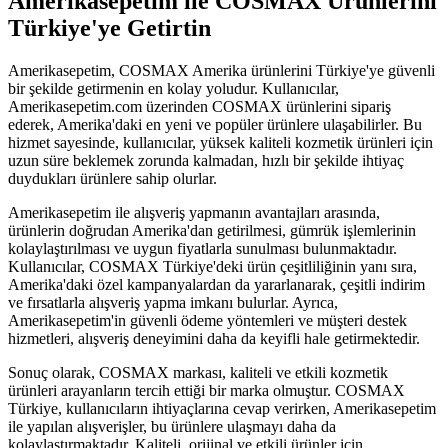
Amerikasepetim ile COSMAX Ürünlerini
Türkiye'ye Getirtin
Amerikasepetim, COSMAX Amerika ürünlerini Türkiye'ye güvenli
bir şekilde getirmenin en kolay yoludur. Kullanıcılar,
Amerikasepetim.com üzerinden COSMAX ürünlerini sipariş
ederek, Amerika'daki en yeni ve popüler ürünlere ulaşabilirler. Bu
hizmet sayesinde, kullanıcılar, yüksek kaliteli kozmetik ürünleri için
uzun süre beklemek zorunda kalmadan, hızlı bir şekilde ihtiyaç
duydukları ürünlere sahip olurlar.
Amerikasepetim ile alışveriş yapmanın avantajları arasında,
ürünlerin doğrudan Amerika'dan getirilmesi, gümrük işlemlerinin
kolaylaştırılması ve uygun fiyatlarla sunulması bulunmaktadır.
Kullanıcılar, COSMAX Türkiye'deki ürün çeşitliliğinin yanı sıra,
Amerika'daki özel kampanyalardan da yararlanarak, çeşitli indirim
ve fırsatlarla alışveriş yapma imkanı bulurlar. Ayrıca,
Amerikasepetim'in güvenli ödeme yöntemleri ve müşteri destek
hizmetleri, alışveriş deneyimini daha da keyifli hale getirmektedir.
Sonuç olarak, COSMAX markası, kaliteli ve etkili kozmetik
ürünleri arayanların tercih ettiği bir marka olmuştur. COSMAX
Türkiye, kullanıcıların ihtiyaçlarına cevap verirken, Amerikasepetim
ile yapılan alışverişler, bu ürünlere ulaşmayı daha da
kolaylaştırmaktadır. Kaliteli, orijinal ve etkili ürünler için