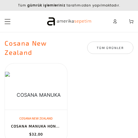
Tüm
gümrük işlemleriniz
tarafımızdan yapılmaktadır.
Cosana New
TÜM ÜRÜNLER
Zealand
COSANA NEW ZEALAND
COSANA MANUKA HONEY 400 MGO+ 8.8OZ (250G) - NEW ZEALAND CERTIFIED...
$32,00