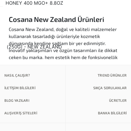
Cosana New Zealand Ürünleri
Cosana New Zealand, doğal ve kaliteli malzemeler
kullanarak tasarladığı ürünleriyle kozmetik
dünyasında kendine sağlam bir yer edinmiştir.
İnovatif yaklaşımları ve özgün tasarımları ile dikkat
çeken bu marka, hem estetik hem de fonksiyonellik
arayan kullanıcılar için mükemmel bir seçimdir.
Cosana New Zealand Türkiye'de, günlük kullanım için
NASIL ÇALIŞIR?
TREND ÜRÜNLER
tasarlanmış ürünlerden, özel anlar için tasarımlara
kadar geniş bir yelpaze sunmaktadır.
İLETİŞİM BİLGİLERİ
SIKÇA SORULANLAR
Ürün Kategorileri
BLOG YAZILARI
ÜCRETLER
Kaliteli Ürünler:
Cosana New Zealand,
yüksek kaliteli içeriklerle üretilen kozmetik
ALIŞVERİŞ SİTELERİ
BANKA BILGILERI
ürünleri ile cildinize bakım yaparken güvenilir
bir seçenek sunar.