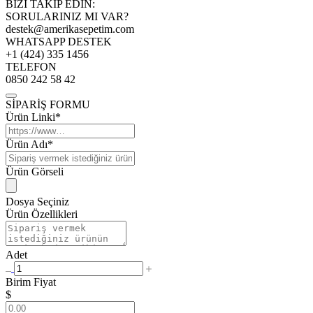
BİZİ TAKİP EDİN:
SORULARINIZ MI VAR?
destek@amerikasepetim.com
WHATSAPP DESTEK
+1 (424) 335 1456
TELEFON
0850 242 58 42
SİPARİŞ FORMU
Ürün Linki*
Ürün Adı*
Ürün Görseli
Dosya Seçiniz
Ürün Özellikleri
Adet
Birim Fiyat
$