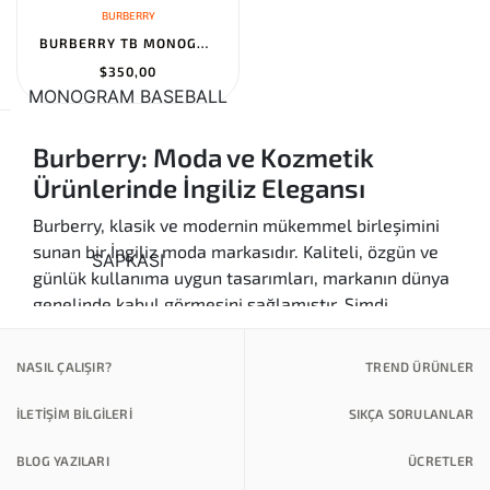
BURBERRY
BURBERRY TB MONOGRAM BASEBALL SAPKASI
$350,00
Burberry: Moda ve Kozmetik
Ürünlerinde İngiliz Elegansı
Burberry, klasik ve modernin mükemmel birleşimini
sunan bir İngiliz moda markasıdır. Kaliteli, özgün ve
günlük kullanıma uygun tasarımları, markanın dünya
genelinde kabul görmesini sağlamıştır. Şimdi,
Burberry Türkiye'de de Amerikasepetim.com
üzerinden Amerika'dan alışveriş kolaylığıyla
NASIL ÇALIŞIR?
TREND ÜRÜNLER
ulaşabilirsiniz.
İLETİŞİM BİLGİLERİ
SIKÇA SORULANLAR
Burberry Ürün Kategorileri ve
Faydaları
BLOG YAZILARI
ÜCRETLER