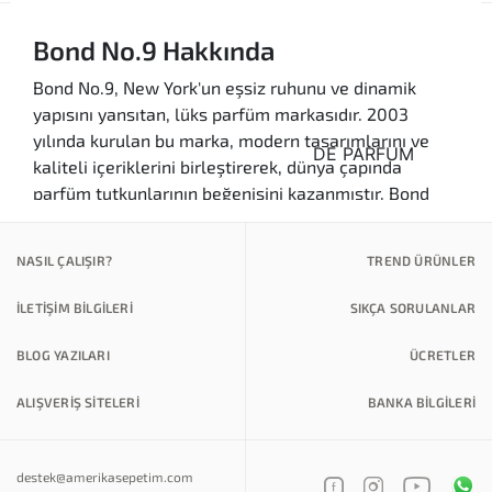
Bond No.9 Hakkında
Bond No.9, New York'un eşsiz ruhunu ve dinamik
yapısını yansıtan, lüks parfüm markasıdır. 2003
yılında kurulan bu marka, modern tasarımlarını ve
kaliteli içeriklerini birleştirerek, dünya çapında
parfüm tutkunlarının beğenisini kazanmıştır. Bond
No.9 Türkiye'de de oldukça popülerdir ve birçok kişi
bu markanın özgün kokularını keşfetmek için
NASIL ÇALIŞIR?
TREND ÜRÜNLER
sabırsızlanmaktadır.
İLETİŞİM BİLGİLERİ
SIKÇA SORULANLAR
Bond No.9'un en dikkat çekici özelliklerinden biri, her
bir parfümünün New York'taki belirli bir semti veya
BLOG YAZILARI
ÜCRETLER
karakterini temsil etmesidir. Bu sayede, her koku
kendine özgü bir hikaye taşır ve kullanıcılarına farklı
ALIŞVERİŞ SİTELERİ
BANKA BILGILERI
deneyimler sunar. Markanın en çok tercih edilen
parfümleri arasında "Chinatown", "Nolita" ve "Wall
Street" yer almaktadır. Bu parfümler, kalıcılığı ve
destek@amerikasepetim.com