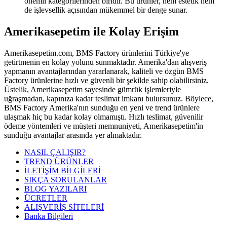
önemli kategorilerinden biridir. Bu ürünler, hem estetik hem
de işlevsellik açısından mükemmel bir denge sunar.
Amerikasepetim ile Kolay Erişim
Amerikasepetim.com, BMS Factory ürünlerini Türkiye'ye
getirtmenin en kolay yolunu sunmaktadır. Amerika'dan alışveriş
yapmanın avantajlarından yararlanarak, kaliteli ve özgün BMS
Factory ürünlerine hızlı ve güvenli bir şekilde sahip olabilirsiniz.
Üstelik, Amerikasepetim sayesinde gümrük işlemleriyle
uğraşmadan, kapınıza kadar teslimat imkanı bulursunuz. Böylece,
BMS Factory Amerika'nın sunduğu en yeni ve trend ürünlere
ulaşmak hiç bu kadar kolay olmamıştı. Hızlı teslimat, güvenilir
ödeme yöntemleri ve müşteri memnuniyeti, Amerikasepetim'in
sunduğu avantajlar arasında yer almaktadır.
NASIL ÇALIŞIR?
TREND ÜRÜNLER
İLETİŞİM BİLGİLERİ
SIKÇA SORULANLAR
BLOG YAZILARI
ÜCRETLER
ALIŞVERİŞ SİTELERİ
Banka Bilgileri