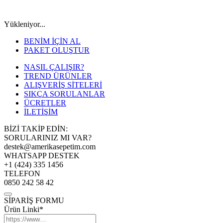
Yükleniyor...
BENİM İÇİN AL
PAKET OLUŞTUR
NASIL ÇALIŞIR?
TREND ÜRÜNLER
ALIŞVERİŞ SİTELERİ
SIKÇA SORULANLAR
ÜCRETLER
İLETİŞİM
BİZİ TAKİP EDİN:
SORULARINIZ MI VAR?
destek@amerikasepetim.com
WHATSAPP DESTEK
+1 (424) 335 1456
TELEFON
0850 242 58 42
SİPARİŞ FORMU
Ürün Linki*