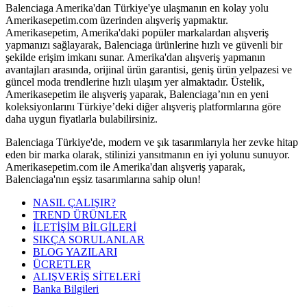
Balenciaga Amerika'dan Türkiye'ye ulaşmanın en kolay yolu
Amerikasepetim.com üzerinden alışveriş yapmaktır.
Amerikasepetim, Amerika'daki popüler markalardan alışveriş
yapmanızı sağlayarak, Balenciaga ürünlerine hızlı ve güvenli bir
şekilde erişim imkanı sunar. Amerika'dan alışveriş yapmanın
avantajları arasında, orijinal ürün garantisi, geniş ürün yelpazesi ve
güncel moda trendlerine hızlı ulaşım yer almaktadır. Üstelik,
Amerikasepetim ile alışveriş yaparak, Balenciaga’nın en yeni
koleksiyonlarını Türkiye’deki diğer alışveriş platformlarına göre
daha uygun fiyatlarla bulabilirsiniz.
Balenciaga Türkiye'de, modern ve şık tasarımlarıyla her zevke hitap
eden bir marka olarak, stilinizi yansıtmanın en iyi yolunu sunuyor.
Amerikasepetim.com ile Amerika'dan alışveriş yaparak,
Balenciaga'nın eşsiz tasarımlarına sahip olun!
NASIL ÇALIŞIR?
TREND ÜRÜNLER
İLETİŞİM BİLGİLERİ
SIKÇA SORULANLAR
BLOG YAZILARI
ÜCRETLER
ALIŞVERİŞ SİTELERİ
Banka Bilgileri