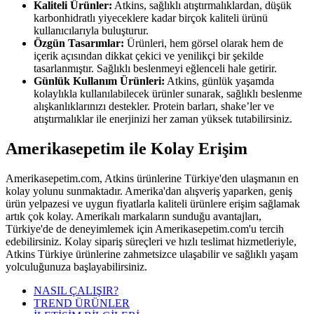
Kaliteli Ürünler:
Atkins, sağlıklı atıştırmalıklardan, düşük
karbonhidratlı yiyeceklere kadar birçok kaliteli ürünü
kullanıcılarıyla buluşturur.
Özgün Tasarımlar:
Ürünleri, hem görsel olarak hem de
içerik açısından dikkat çekici ve yenilikçi bir şekilde
tasarlanmıştır. Sağlıklı beslenmeyi eğlenceli hale getirir.
Günlük Kullanım Ürünleri:
Atkins, günlük yaşamda
kolaylıkla kullanılabilecek ürünler sunarak, sağlıklı beslenme
alışkanlıklarınızı destekler. Protein barları, shake’ler ve
atıştırmalıklar ile enerjinizi her zaman yüksek tutabilirsiniz.
Amerikasepetim ile Kolay Erişim
Amerikasepetim.com, Atkins ürünlerine Türkiye'den ulaşmanın en
kolay yolunu sunmaktadır. Amerika'dan alışveriş yaparken, geniş
ürün yelpazesi ve uygun fiyatlarla kaliteli ürünlere erişim sağlamak
artık çok kolay. Amerikalı markaların sunduğu avantajları,
Türkiye'de de deneyimlemek için Amerikasepetim.com'u tercih
edebilirsiniz. Kolay sipariş süreçleri ve hızlı teslimat hizmetleriyle,
Atkins Türkiye ürünlerine zahmetsizce ulaşabilir ve sağlıklı yaşam
yolculuğunuza başlayabilirsiniz.
NASIL ÇALIŞIR?
TREND ÜRÜNLER