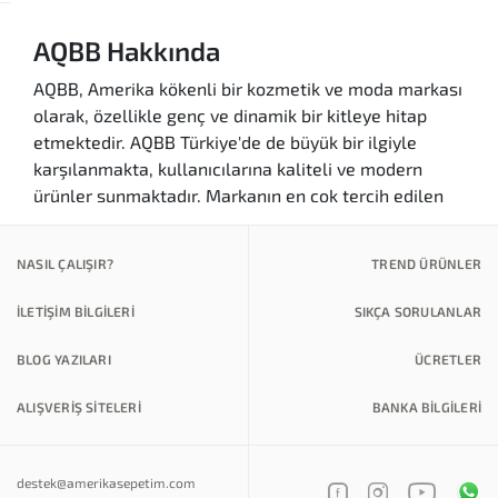
AQBB Hakkında
AQBB, Amerika kökenli bir kozmetik ve moda markası
olarak, özellikle genç ve dinamik bir kitleye hitap
etmektedir. AQBB Türkiye'de de büyük bir ilgiyle
karşılanmakta, kullanıcılarına kaliteli ve modern
ürünler sunmaktadır. Markanın en çok tercih edilen
ürünleri arasında makyaj malzemeleri, cilt bakım
ürünleri ve aksesuarlar bulunmaktadır. AQBB, yüksek
NASIL ÇALIŞIR?
TREND ÜRÜNLER
kaliteli içerikleri ile dikkat çekmekte ve kullanıcıların
beğenisini kazanmaktadır.
İLETİŞİM BİLGİLERİ
SIKÇA SORULANLAR
Markanın Özellikleri ve Avantajları
BLOG YAZILARI
ÜCRETLER
Kalite:
AQBB ürünleri, yüksek standartlarda
üretilmekte ve kullanıcı memnuniyetini ön
ALIŞVERİŞ SİTELERİ
BANKA BILGILERI
planda tutmaktadır.
Çeşitlilik:
Makyajdan cilt bakımına kadar
destek@amerikasepetim.com
geniş bir ürün yelpazesine sahip olan AQBB,