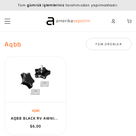
Tüm
gümrük işlemleriniz
tarafımızdan yapılmaktadır.
Aqbb
TÜM ÜRÜNLER
AQBB
AQBB BLACK RV AWNING BRACE KNOB WITH CLAMP FOR CAMPER/RV/MOTORHOM...
$6,00