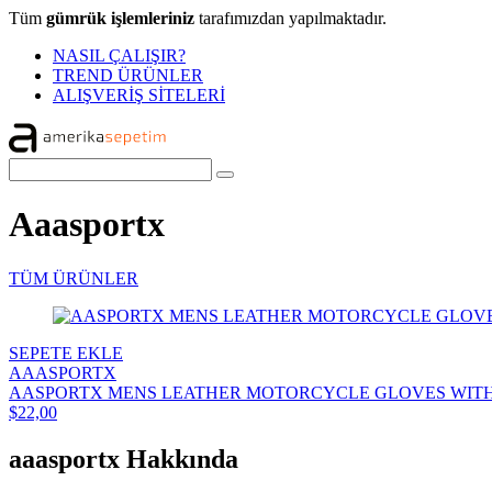
Tüm
gümrük işlemleriniz
tarafımızdan yapılmaktadır.
NASIL ÇALIŞIR?
TREND ÜRÜNLER
ALIŞVERİŞ SİTELERİ
Aaasportx
TÜM ÜRÜNLER
SEPETE EKLE
AAASPORTX
AASPORTX MENS LEATHER MOTORCYCLE GLOVES WITH 
$22,00
aaasportx Hakkında