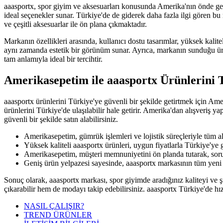
aaasportx, spor giyim ve aksesuarları konusunda Amerika'nın önde gelen 
ideal seçenekler sunar. Türkiye'de de giderek daha fazla ilgi gören bu 
ve çeşitli aksesuarlar ile ön plana çıkmaktadır.
Markanın özellikleri arasında, kullanıcı dostu tasarımlar, yüksek kalit
aynı zamanda estetik bir görünüm sunar. Ayrıca, markanın sunduğu ürünl
tam anlamıyla ideal bir tercihtir.
Amerikasepetim ile aaasportx Ürünlerini T
aaasportx ürünlerini Türkiye'ye güvenli bir şekilde getirtmek için Am
ürünlerini Türkiye'de ulaşılabilir hale getirir. Amerika'dan alışveriş 
güvenli bir şekilde satın alabilirsiniz.
Amerikasepetim, gümrük işlemleri ve lojistik süreçleriyle tüm alış
Yüksek kaliteli aaasportx ürünleri, uygun fiyatlarla Türkiye'ye ge
Amerikasepetim, müşteri memnuniyetini ön planda tutarak, sorun
Geniş ürün yelpazesi sayesinde, aaasportx markasının tüm yeni 
Sonuç olarak, aaasportx markası, spor giyimde aradığınız kaliteyi ve 
çıkarabilir hem de modayı takip edebilirsiniz. aaasportx Türkiye'de h
NASIL ÇALIŞIR?
TREND ÜRÜNLER