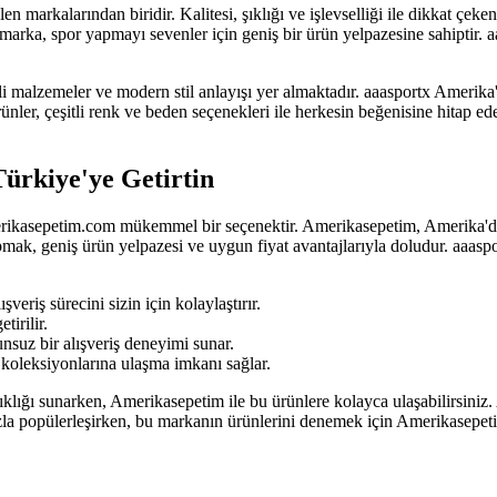
markalarından biridir. Kalitesi, şıklığı ve işlevselliği ile dikkat çeke
marka, spor yapmayı sevenler için geniş bir ürün yelpazesine sahiptir. aa
eli malzemeler ve modern stil anlayışı yer almaktadır. aaasportx Amerika
er, çeşitli renk ve beden seçenekleri ile herkesin beğenisine hitap eder
ürkiye'ye Getirtin
erikasepetim.com mükemmel bir seçenektir. Amerikasepetim, Amerika'daki a
yapmak, geniş ürün yelpazesi ve uygun fiyat avantajlarıyla doludur. aaas
veriş sürecini sizin için kolaylaştırır.
tirilir.
suz bir alışveriş deneyimi sunar.
koleksiyonlarına ulaşma imkanı sağlar.
şıklığı sunarken, Amerikasepetim ile bu ürünlere kolayca ulaşabilirsini
ızla popülerleşirken, bu markanın ürünlerini denemek için Amerikasepetim